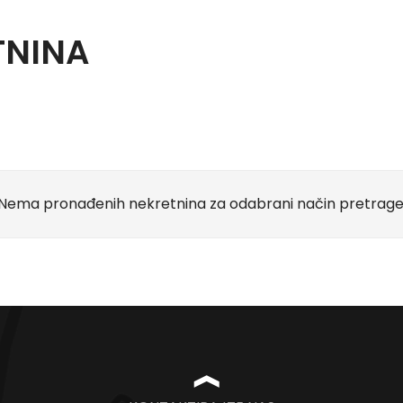
TNINA
Nema pronađenih nekretnina za odabrani način pretrage
❱