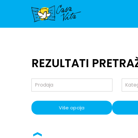
REZULTATI PRETRA
Više opcija
❱