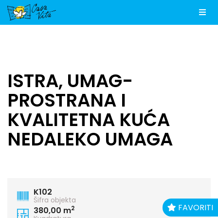
Men
ISTRA, UMAG-
PROSTRANA I
KVALITETNA KUĆA
NEDALEKO UMAGA
K102
Šifra objekta
FAVORITI
2
380,00 m