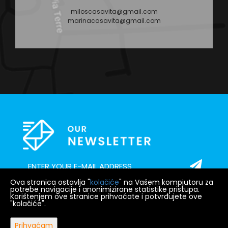
miloscasavita@gmail.com
marinacasavita@gmail.com
Ova stranica ostavlja "
kolačiće
" na Vašem kompjutoru za
potrebe navigacije i anonimizirane statistike pristupa.
Korištenjem ove stranice prihvaćate i potvrđujete ove
"kolačiće".
POČETNA
NAJAM
PRODAJA
BLOG
O NAMA
KONTAKT
Prihvaćam