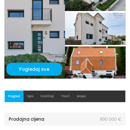
Pogledaj sve
Pregled
Opis
Sadržaji
Tlocrt
Mapa
Prodajna cijena
890 000 €