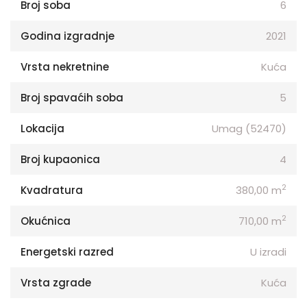
Broj soba
6
Godina izgradnje
2021
Vrsta nekretnine
Kuća
Broj spavaćih soba
5
Lokacija
Umag (52470)
Broj kupaonica
4
2
Kvadratura
380,00 m
2
Okućnica
710,00 m
Energetski razred
U izradi
Vrsta zgrade
Kuća