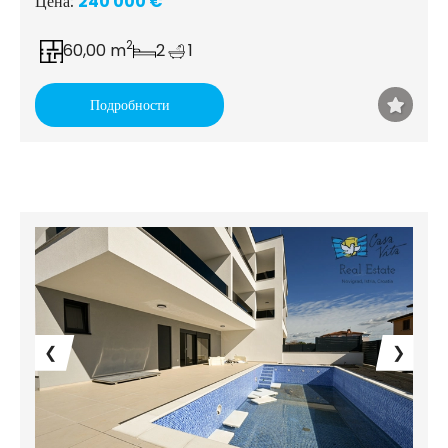
Цена:
240 000 €
2
60,00 m
2
1
Подробности
❮
❯