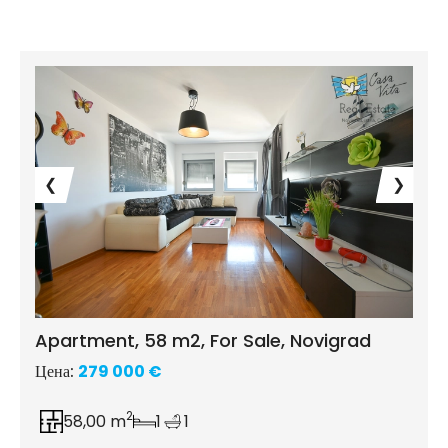
❮
❯
Apartment, 58 m2, For Sale, Novigrad
Цена:
279 000 €
2
58,00 m
1
1