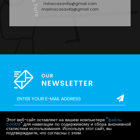
miloscasavita@gmail.com
marinacasavita@gmail.com
Этот веб-сайт оставляет на вашем компьютере "
файлы
cookie
" для навигации по содержимому и сбора анонимной
статистики использования. Используя этот сайт, вы
подтверждаете, что согласны с этим.
ГЛАВНАЯ
О
АРЕНДА
ПРОДАЖА
БЛОГ
КОНТАКТ