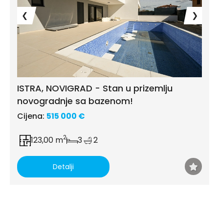
❮
❯
ISTRA, NOVIGRAD - Stan u prizemlju
novogradnje sa bazenom!
Cijena:
515 000 €
2
123,00 m
3
2
Detalji