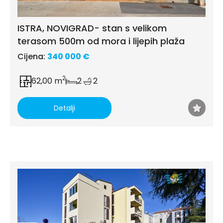
ISTRA, NOVIGRAD- stan s velikom
terasom 500m od mora i lijepih plaža
Cijena:
340 000 €
2
62,00 m
2
2
Detalji