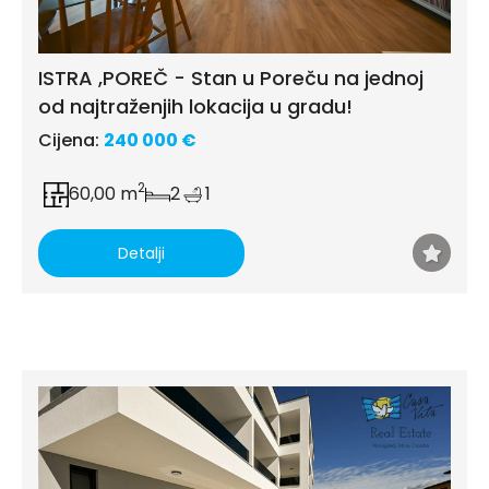
ISTRA ,POREČ - Stan u Poreču na jednoj
od najtraženjih lokacija u gradu!
Cijena:
240 000 €
2
60,00 m
2
1
Detalji