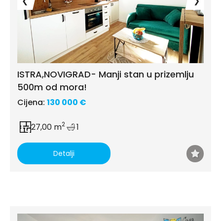
❮
❯
ISTRA,NOVIGRAD- Manji stan u prizemlju
500m od mora!
Cijena:
130 000 €
2
27,00 m
1
Detalji