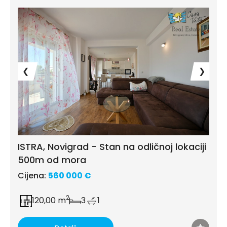
❮
❯
ISTRA, Novigrad - Stan na odličnoj lokaciji
500m od mora
Cijena:
560 000 €
2
120,00 m
3
1