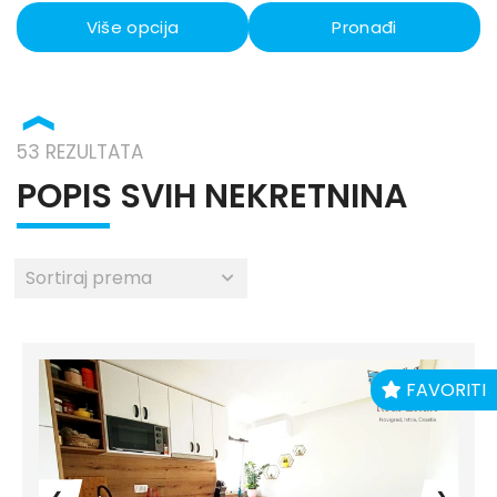
Više opcija
Pronađi
❱
53 REZULTATA
POPIS SVIH NEKRETNINA
FAVORITI