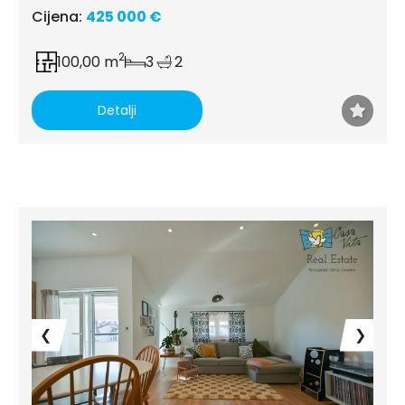
Cijena:
425 000 €
2
100,00 m
3
2
Detalji
❮
❯