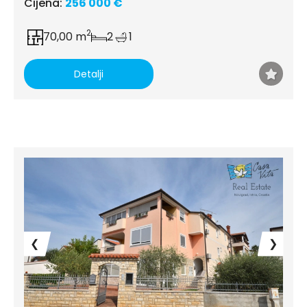
Cijena:
256 000 €
2
70,00 m
2
1
Detalji
❮
❯