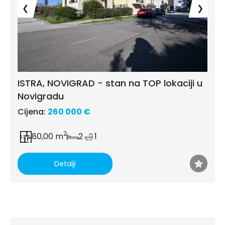
❮
❯
ISTRA, NOVIGRAD - stan na TOP lokaciji u
Novigradu
Cijena:
260 000 €
2
80,00 m
2
1
Detalji