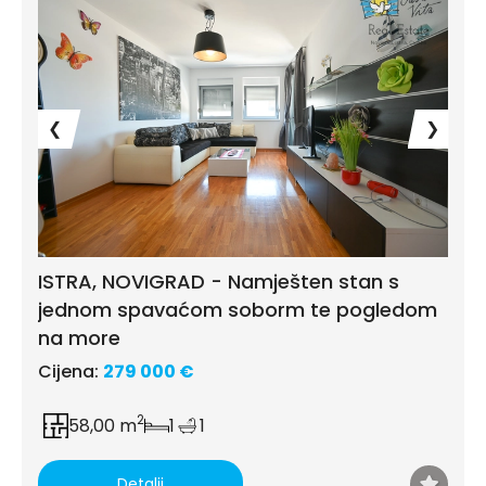
❮
❯
ISTRA, NOVIGRAD - Namješten stan s
jednom spavaćom soborm te pogledom
na more
Cijena:
279 000 €
2
58,00 m
1
1
Detalji