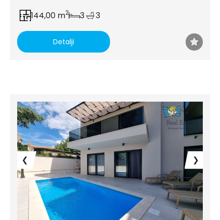
2
144,00 m
3
3
Detalji
❮
❯