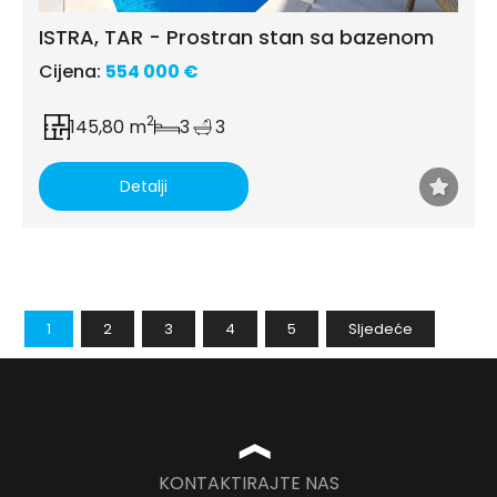
ISTRA, TAR - Prostran stan sa bazenom
Cijena:
554 000 €
2
145,80 m
3
3
Detalji
1
2
3
4
5
Sljedeće
❱
KONTAKTIRAJTE NAS